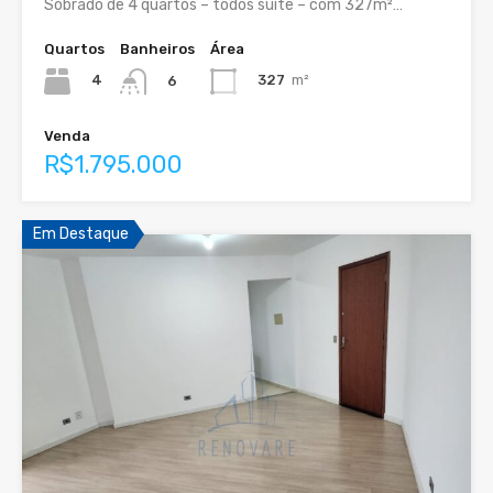
Sobrado de 4 quartos – todos suíte – com 327m²…
Quartos
Banheiros
Área
4
327
m²
6
Venda
R$1.795.000
Em Destaque