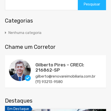
Pesquisar
por:
Categorias
Nenhuma categoria
Chame um Corretor
Gilberto Pires – CRECI:
216862-SP
gilberto@renovareimobiliaria.com.br
(11) 93213-9580
Destaques
Em Destaque