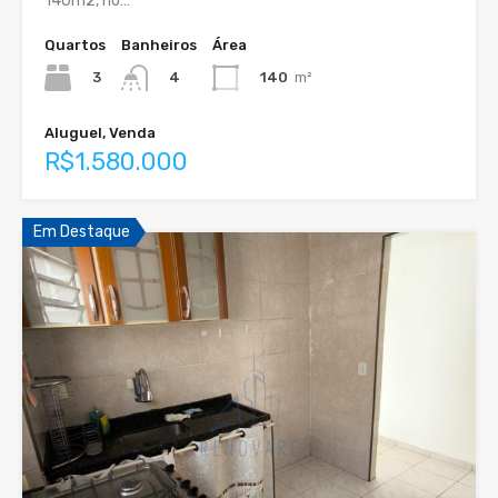
140m2, no…
Quartos
Banheiros
Área
3
140
m²
4
Aluguel, Venda
R$1.580.000
Em Destaque