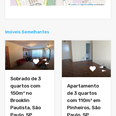
Leaflet
|
©
OpenStreetMap
contributors
Imóveis Semelhantes
Sobrado de 3
quartos com
Apartamento
150m² no
de 3 quartos
Brooklin
com 110m² em
Paulista, São
Pinheiros, São
Paulo, SP
Paulo, SP