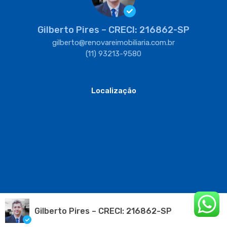
Gilberto Pires – CRECI: 216862-SP
gilberto@renovareimobiliaria.com.br
(11) 93213-9580
Localização
® Todos os direitos reservados 2025 | Renovare Imobiliária
Gilberto Pires – CRECI: 216862-SP
Designedby
EntropiaDG