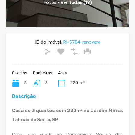
Fotos - Ver todas (19)
ID do Imóvel:
RI-5784-renovare
Quartos
Banheiros
Área
3
3
220
m²
Descrição
Casa de 3 quartos com 220m² no Jardim Mirna,
Taboão da Serra, SP
Casa para venda no Condomínio Morada dos